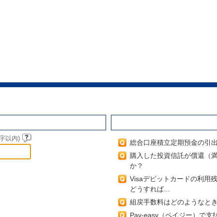
閲覧の多いよくあるご質問
字以内)
総合口座積立定期預金の引
購入した投資信託が償還（
か？
Visaデビットカードの利
どうすれば...
組戻手数料はどのようなと
Pay-easy（ペイジー）で