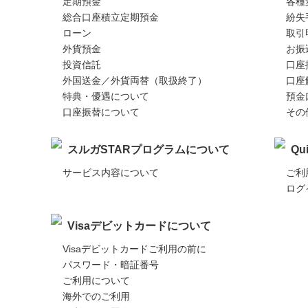
定期預金
各種
総合口座積立定期預金
紛失
ローン
取引
外貨預金
お振
投資信託
口座
外国送金／外貨両替（取扱終了）
口座
特典・優遇について
預金
口座振替について
その
スルガSTARプログラムについて
Q
サービス内容について
ご利
ログ
Visaデビットカードについて
Visaデビットカードご利用の前に
パスワード・暗証番号
ご利用について
海外でのご利用