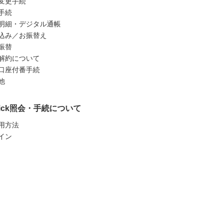
変更手続
手続
明細・デジタル通帳
込み／お振替え
振替
解約について
口座付番手続
他
uick照会・手続について
用方法
イン