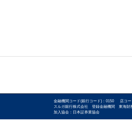
金融機関コード(銀行コード)：0150 店コー
スルガ銀行株式会社 登録金融機関 東海財
加入協会：日本証券業協会