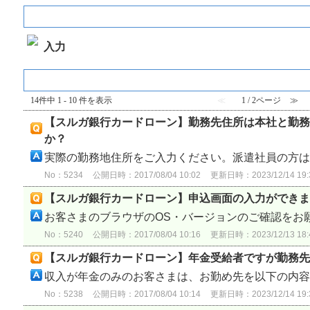
Web申込み
入力
『 Web申込み 』 内のFAQ
14件中 1 - 10 件を表示
≪
1 / 2ページ
≫
【スルガ銀行カードローン】勤務先住所は本社と勤務
か？
実際の勤務地住所をご入力ください。派遣社員の方は派
No：5234
公開日時：2017/08/04 10:02
更新日時：2023/12/14 19:
【スルガ銀行カードローン】申込画面の入力ができま
お客さまのブラウザのOS・バージョンのご確認をお願.
No：5240
公開日時：2017/08/04 10:16
更新日時：2023/12/13 18:
【スルガ銀行カードローン】年金受給者ですが勤務先
収入が年金のみのお客さまは、お勤め先を以下の内容を
No：5238
公開日時：2017/08/04 10:14
更新日時：2023/12/14 19: