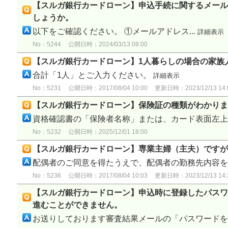
【スルガ銀行カードローン】申込手続に関するメール
しょうか。
以下をご確認ください。 ①メールアドレス...
詳細表示
No：5244
公開日時：2024/03/13 09:00
【スルガ銀行カードローン】1人暮らしの場合の家族
合計「1人」とご入力ください。
詳細表示
No：5231
公開日時：2017/08/04 10:00
更新日時：2023/12/13 14:
【スルガ銀行カードローン】保険証の種類がわかりま
資格確認書の「保険者名称」または、カード表面左上の
No：5232
公開日時：2025/12/01 18:00
【スルガ銀行カードローン】専業主婦（主夫）ですが
配偶者のご同意を得たうえで、配偶者の勤務先内容をご
No：5236
公開日時：2017/08/04 10:03
更新日時：2023/12/13 14:
【スルガ銀行カードローン】申込時に登録したパスワ
進むことができません。
お送りしております審査結果メールの「パスワードをお