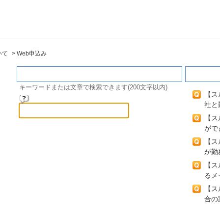
いて
>
Web申込み
キーワード検索
閲覧の
キーワードまたは文章で検索できます(200文字以内)
【ス
社と
【ス
がで
【ス
が勤
【ス
るメ
【ス
合の