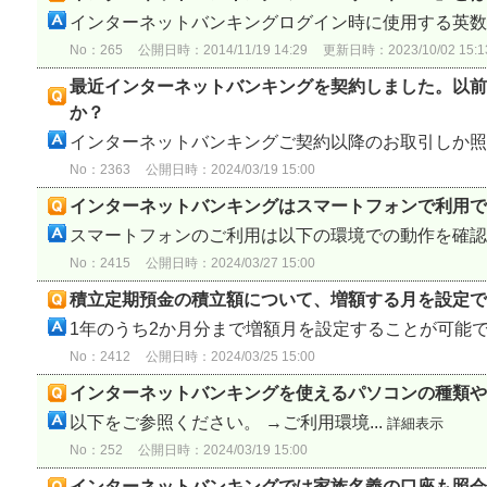
インターネットバンキングログイン時に使用する英数字
No：265
公開日時：2014/11/19 14:29
更新日時：2023/10/02 15:1
最近インターネットバンキングを契約しました。以前
か？
インターネットバンキングご契約以降のお取引しか照会
No：2363
公開日時：2024/03/19 15:00
インターネットバンキングはスマートフォンで利用で
スマートフォンのご利用は以下の環境での動作を確認し
No：2415
公開日時：2024/03/27 15:00
積立定期預金の積立額について、増額する月を設定で
1年のうち2か月分まで増額月を設定することが可能
No：2412
公開日時：2024/03/25 15:00
インターネットバンキングを使えるパソコンの種類や
以下をご参照ください。 →ご利用環境...
詳細表示
No：252
公開日時：2024/03/19 15:00
インターネットバンキングでは家族名義の口座も照会