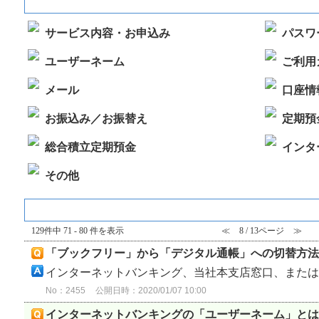
インターネットバンキングについて
サービス内容・お申込み
パスワ
ユーザーネーム
ご利用
メール
口座情
お振込み／お振替え
定期預
総合積立定期預金
インタ
その他
『 インターネットバンキングについて 』 内のFAQ
129件中 71 - 80 件を表示
≪
8 / 13ページ
≫
「ブックフリー」から「デジタル通帳」への切替方法
インターネットバンキング、当社本支店窓口、またはス
No：2455
公開日時：2020/01/07 10:00
インターネットバンキングの「ユーザーネーム」とは