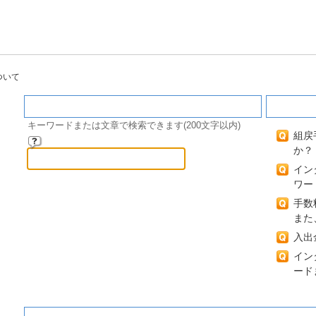
ついて
キーワード検索
閲覧の
キーワードまたは文章で検索できます(200文字以内)
組戻
か？
イン
ワー
手数
また
入出
イン
ード