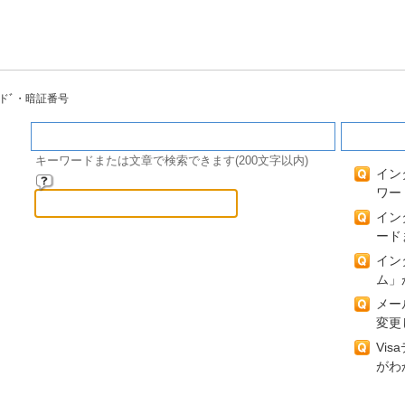
ドﾞ・暗証番号
キーワード検索
閲覧の
キーワードまたは文章で検索できます(200文字以内)
イン
ワー
イン
ード
イン
ム」
メー
変更
Vi
がわ