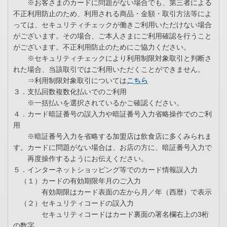
※お客さまのカードに問題がない場合でも、第三者による
不正利用防止のため、利用される商品・金額・取引方法等によ
っては、セキュリティチェックが働きご利用いただけない場合
がございます。その場合、ご本人さまにご利用確認を行うこと
がございます。不正利用防止のためにご協力ください。
※セキュリティチェックにより利用制限対象取引と判断さ
れた場合、当該取引ではご利用いただくことができません。
⇒利用制限対象取引については
こちら
３．支払回数複数化払いでのご利用
※一括払いを選択されているかご確認ください。
４．カード暗証番号の誤入力や暗証番号入力省略操作でのご利
用
※暗証番号入力を省略する加盟店は飲食店に多くみられま
す。カードに問題がない場合は、お店の方に、暗証番号入力で
再度操作するようにお伝えください。
５．インターネットショッピング等でのカード情報誤入力
（１）カードの有効期限年月のご入力
有効期限はカード表面の左から月／年（西暦）で表示
（２）セキュリティコードの誤入力
セキュリティコードはカード裏面の署名欄右上の3桁
の数字