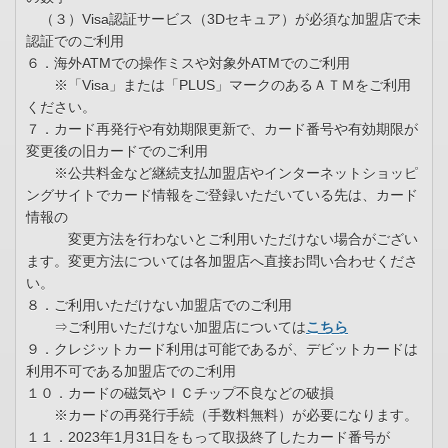
（３）Visa認証サービス（3Dセキュア）が必須な加盟店で未
認証でのご利用
６．海外ATMでの操作ミスや対象外ATMでのご利用
※「Visa」または「PLUS」マークのあるＡＴＭをご利用
ください。
７．カード再発行や有効期限更新で、カード番号や有効期限が
変更後の旧カードでのご利用
※公共料金など継続支払加盟店やインターネットショッピ
ングサイトでカード情報をご登録いただいている先は、カード
情報の
変更方法を行わないとご利用いただけない場合がござい
ます。変更方法については各加盟店へ直接お問い合わせくださ
い。
８．ご利用いただけない加盟店でのご利用
⇒ご利用いただけない加盟店については
こちら
９．クレジットカード利用は可能であるが、デビットカードは
利用不可である加盟店でのご利用
１０．カードの磁気やＩＣチップ不良などの破損
※カードの再発行手続（手数料無料）が必要になります。
１１．2023年1月31日をもって取扱終了したカード番号が