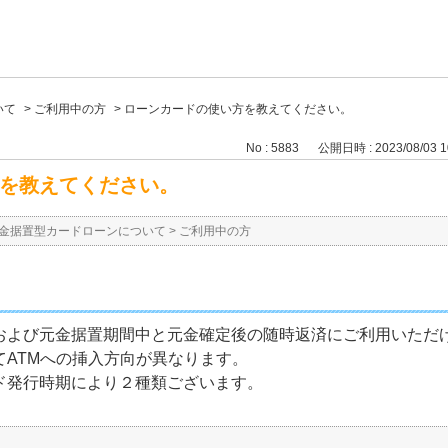
いて
>
ご利用中の方
>
ローンカードの使い方を教えてください。
No : 5883
公開日時 : 2023/08/03 1
を教えてください。
金据置型カードローンについて
>
ご利用中の方
および元金据置期間中と元金確定後の随時返済にご利用いただ
てATMへの挿入方向が異なります。
ド発行時期により２種類ございます。