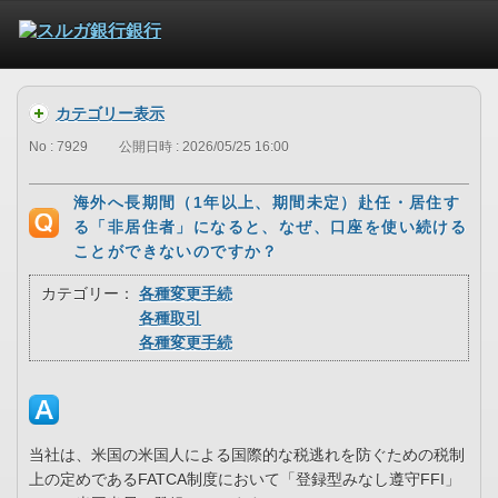
カテゴリー表示
No : 7929
公開日時 : 2026/05/25 16:00
海外へ長期間（1年以上、期間未定）赴任・居住す
る「非居住者」になると、なぜ、口座を使い続ける
ことができないのですか？
カテゴリー：
各種変更手続
各種取引
各種変更手続
当社は、米国の米国人による国際的な税逃れを防ぐための税制
上の定めであるFATCA制度において「登録型みなし遵守FFI」