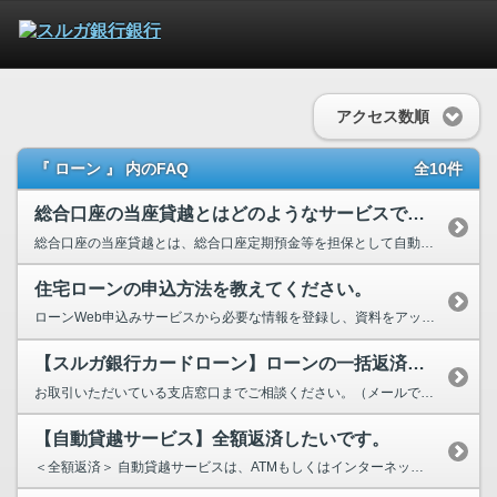
アクセス数順
『 ローン 』 内のFAQ
全10件
総合口座の当座貸越とはどのようなサービスですか？
総合口座の当座貸越とは、総合口座定期預金等を担保として自動融資（当座貸越）を行う機能です。...
住宅ローンの申込方法を教えてください。
ローンWeb申込みサービスから必要な情報を登録し、資料をアップロードいただくことで、住宅ローン...
【スルガ銀行カードローン】ローンの一括返済または一部繰上返済をしたいのですが？
お取引いただいている支店窓口までご相談ください。（メールでは具体的なご相談は承っておりません。）
【自動貸越サービス】全額返済したいです。
＜全額返済＞ 自動貸越サービスは、ATMもしくはインターネットバンキングよりご返済はいただけ...