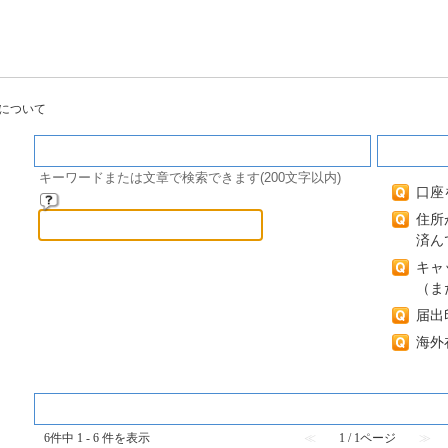
について
キーワード検索
閲覧の
キーワードまたは文章で検索できます(200文字以内)
口座
住所
済ん
キャ
（ま
届出
海外
『 各種お手続について 』 内のFAQ
6件中 1 - 6 件を表示
≪
1 / 1ページ
≫