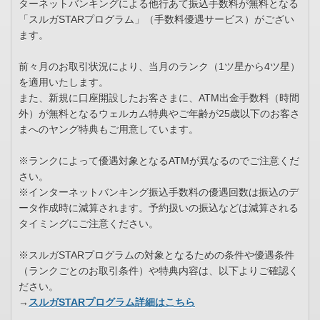
ターネットバンキングによる他行あて振込手数料が無料となる
「スルガSTARプログラム」（手数料優遇サービス）がござい
ます。
前々月のお取引状況により、当月のランク（1ツ星から4ツ星）
を適用いたします。
また、新規に口座開設したお客さまに、ATM出金手数料（時間
外）が無料となるウェルカム特典やご年齢が25歳以下のお客さ
まへのヤング特典もご用意しています。
※ランクによって優遇対象となるATMが異なるのでご注意くだ
さい。
※インターネットバンキング振込手数料の優遇回数は振込のデ
ータ作成時に減算されます。予約扱いの振込などは減算される
タイミングにご注意ください。
※スルガSTARプログラムの対象となるための条件や優遇条件
（ランクごとのお取引条件）や特典内容は、以下よりご確認く
ださい。
→
スルガ
STAR
プログラム詳細はこちら