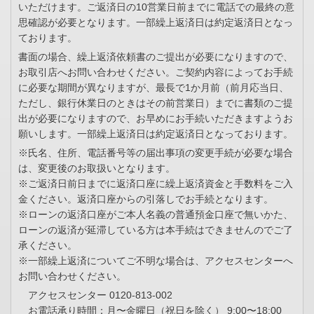
いただけます。ご返済日の10営業日前までに電話での最終の意
思確認が必要となります。一部繰上返済日は約定返済日となっ
ております。
書面の場合、繰上返済依頼書のご提出が必要になりますので、
お取引店へお問い合わせください。ご契約内容によってお手続
に必要な期間が異なりますが、最長で1か月前（前月応当日、
ただし、銀行休業日のときはその前営業日）までに書類のご提
出が必要になりますので、お早めにお手続いただきますようお
願いします。一部繰上返済日は約定返済日となっております。
※氏名、住所、電話番号等の届出事項の変更手続が必要な場合
は、変更後のお取扱いとなります。
※ご返済日前日までに返済口座に繰上返済資金と手数料をご入
金ください。返済口座からの引落しでお手続となります。
※ローンの返済口座がご本人名義の普通預金口座で無いかた、
ローンの返済が延滞している方は本手続はできませんのでご了
承ください。
※一部繰上返済についてご不明な場合は、アクセスセンターへ
お問い合わせください。
アクセスセンター 0120-813-002
お電話承り時間：月〜金曜日（祝日を除く） 9:00〜18:00