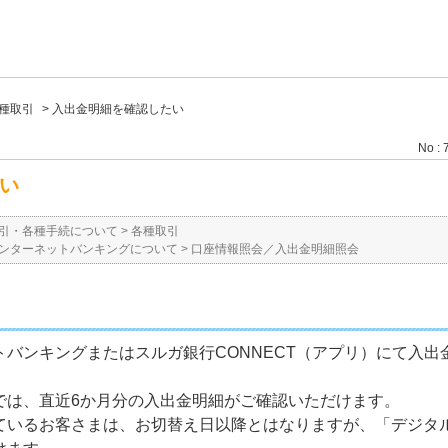
種取引
>
入出金明細を確認したい
No : 
い
引・各種手続について
>
各種取引
ンターネットバンキングについて
>
口座情報照会／入出金明細照会
バンキングまたはスルガ銀行CONNECT（アプリ）にて入出
では、直近6か月分の入出金明細がご確認いただけます。
ているお客さまは、お切替え日以降とはなりますが、「デジタル