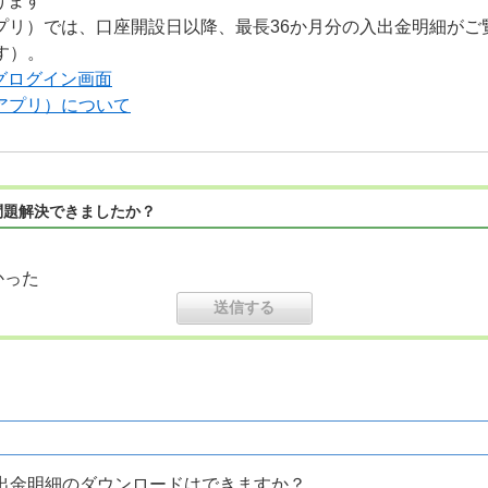
けます
アプリ）では、口座開設日以降、最長36か月分の入出金明細がご覧
す）。
グログイン画面
（アプリ）について
問題解決できましたか？
かった
出金明細のダウンロードはできますか？