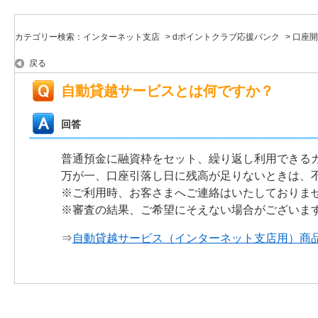
カテゴリー検索：インターネット支店
>
dポイントクラブ応援バンク
>
口座開
戻る
自動貸越サービスとは何ですか？
回答
普通預金に融資枠をセット、繰り返し利用できる
万が一、口座引落し日に残高が足りないときは、
※ご利用時、お客さまへご連絡はいたしておりま
※審査の結果、ご希望にそえない場合がございま
⇒
自動貸越サービス（インターネット支店用）商