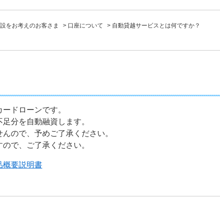
設をお考えのお客さま
>
口座について
>
自動貸越サービスとは何ですか？
カードローンです。
不足分を自動融資します。
せんので、予めご了承ください。
すので、ご了承ください。
品概要説明書