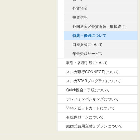
外貨預金
投資信託
外国送金／外貨両替（取扱終了）
特典・優遇について
口座振替について
年金受取サービス
取引・各種手続について
スルガ銀行CONNECTについて
スルガSTARプログラムについて
Quick照会・手続について
テレフォンバンキングについて
Visaデビットカードについて
有担保ローンについて
結婚式費用立替えプランについて