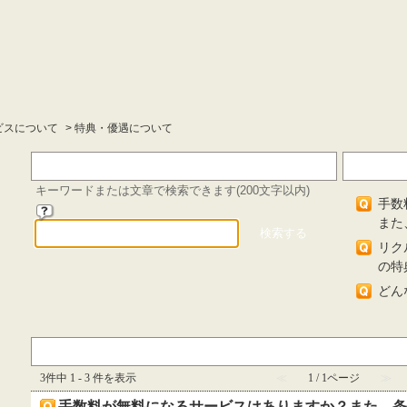
ビスについて
>
特典・優遇について
キーワード検索
閲覧の
キーワードまたは文章で検索できます(200文字以内)
手数
また
リク
の特
どん
『 特典・優遇について 』 内のFAQ
3件中 1 - 3 件を表示
≪
1 / 1ページ
≫
手数料が無料になるサービスはありますか？また、条