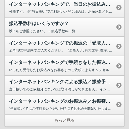
インターネットバンキングで、当日のお振込み／お振替えはできますか？
可能です。 ※“当日扱い”でご利用いただく場合は、お振込み／お振替え画面の入力項目「...
振込手数料はいくらですか？
以下をご参照ください。 →振込手数料一覧
インターネットバンキングでの振込の「受取人名」の入力方法について教えてください。
全角48文字以内でご入力ください。 （全角カナ､英大文字､数字､スペース､次の記号 , ...
インターネットバンキングで手続きをした振込をキャンセルしたいです。
いったん受付したお振込みをお客さまのご依頼によりキャンセルされるときは、先方金融機関から振...
インターネットバンキングによる振込／振替予約の取り消しはできますか？
当日扱いでのご依頼分については取り消しができません。 インターネットバンキング「振込・振替」...
インターネットバンキングのお振込み／お振替えの実行日は？
“当日扱い”ではご依頼をいただいた時点でお手続を開始いたします。 “予約扱い”ではご指定...
もっと見る