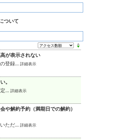
について
残高が表示されない
登録...
詳細表示
しい。
...
詳細表示
照会や解約予約（満期日での解約）
ただ...
詳細表示