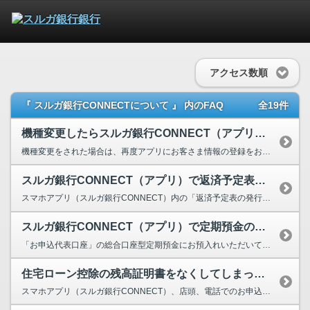
アクセス数順
『 スルガ銀行CONNECTについて 』 内のFAQ
全19件
機種変更したらスルガ銀行CONNECT（アプリ）に残高が表示されない
機種変更をされた場合は、再度アプリにお客さま情報の登録をお願いいたします。 アプリトップ画面...
スルガ銀行CONNECT（アプリ）で返済予定表がほしい。
スマホアプリ（スルガ銀行CONNECT）内の「返済予定表の発行受付」よりお申込みください。 ...
スルガ銀行CONNECT（アプリ）で定期預金の明細照会や解約予約（満期日で...
「お申込代表口座」の総合口座型定期預金にお預入れいただいている定期預金の明細が照会いただけます...
住宅ローン控除の残高証明書をなくしてしまったので、再発行してほしい。また、...
スマホアプリ（スルガ銀行CONNECT）、店頭、電話でのお申込みが可能です。再発行する場合の手...