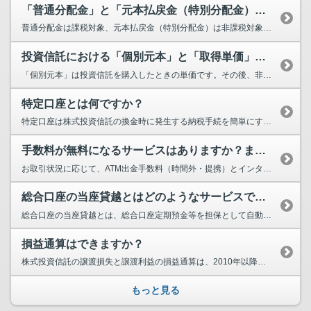
「普通分配金」と「元本払戻金（特別分配金）」は何が違うのですか？
普通分配金は課税対象、元本払戻金（特別分配金）は非課税対象となります。具体的には、ファンド決算...
投資信託における「個別元本」と「取得単価」の違いは何ですか？
「個別元本」は投資信託を購入したときの単価です。その後、非課税分の元本払戻金（特別分配金）を受...
特定口座とは何ですか？
特定口座は株式投資信託の換金時に発生する納税手続を簡単にする制度です。特定口座内のお取...
手数料が無料になるサービスはありますか？また、条件はありますか？
お取引状況に応じて、ATM出金手数料（時間外・提携）とインターネットバンキングによる他行あ...
総合口座の当座貸越とはどのようなサービスですか？
総合口座の当座貸越とは、総合口座定期預金等を担保として自動融資（当座貸越）を行う機能です。...
損益通算はできますか？
株式投資信託の譲渡損失と譲渡利益の損益通算は、2010年以降、買取請求、解約請求（償還）い...
もっと見る