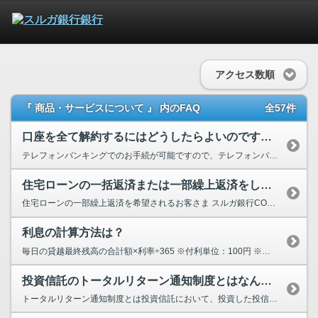
アクセス数順
『 商品・サービスについて 』 内のFAQ
全57件
口座を全て解約するにはどうしたらよいのですか？
テレフォンバンキングでのお手続が可能ですので、テレフォンバンキングの第１暗証番号・第２暗証...
住宅ローンの一括返済または一部繰上返済をしたいのですが？
住宅ローンの一部繰上返済を希望されるお客さま スルガ銀行CONNECTアプリをご利用されてい...
利息の計算方法は？
毎日の貸越最終残高の合計額×利率÷365 ※付利単位：100円 ※利息計算期間：前...
投資信託のトータルリターン通知制度とはなんですか？
トータルリターン通知制度とは投資信託において、投資した投信の元本増減と分配金によるお受取額を合...