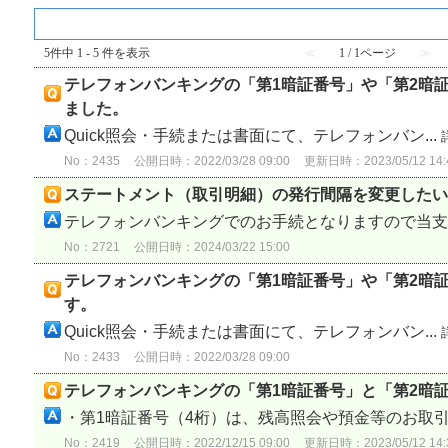
『 パスワード、ご利用について 』 内のFAQ
5件中 1 - 5 件を表示
≪
1 / 1ページ
≫
テレフォンバンキングの「第1暗証番号」や「第2暗
ました。
Quick照会・手続または書面にて、テレフォンバン...
No：2435
公開日時：2022/03/28 09:00
更新日時：2023/05/12 14:
ステートメント（取引明細）の発行間隔を変更したい
テレフォンバンキングでのお手続となりますので当支店
No：2721
公開日時：2024/03/22 15:00
テレフォンバンキングの「第1暗証番号」や「第2暗
す。
Quick照会・手続または書面にて、テレフォンバン...
No：2433
公開日時：2022/03/28 09:00
テレフォンバンキングの「第1暗証番号」と「第2暗
・第1暗証番号（4桁）は、残高照会や預金等のお取引を
No：2419
公開日時：2022/12/15 09:00
更新日時：2023/05/12 14: