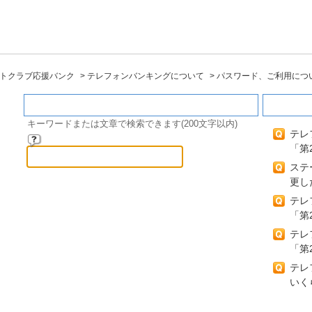
ントクラブ応援バンク
>
テレフォンバンキングについて
>
パスワード、ご利用につ
キーワード検索
閲覧の
キーワードまたは文章で検索できます(200文字以内)
テレ
「第
ステ
更し
テレ
「第
テレ
「第
テレ
いく